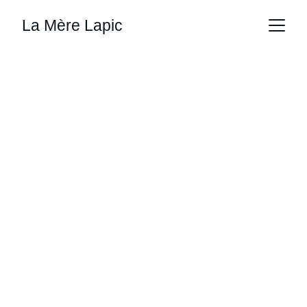
La Mère Lapic
1
h15 d'un stand up au cours duquel 
vous retournerez sur les bancs de l'école